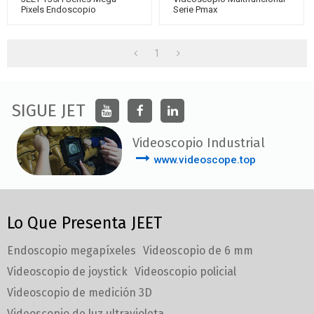
Pixels Endoscopio
Serie Pmax
Industrial/ Boroscopio
Articulado De 4 Vías/
Videoendoscopio De 6 Mm
1
SIGUE JET
Videoscopio Industrial
www.videoscope.top
Lo Que Presenta JEET
Endoscopio megapíxeles
Videoscopio de 6 mm
Videoscopio de joystick
Videoscopio policial
Videoscopio de medición 3D
Videoscopio de luz ultravioleta