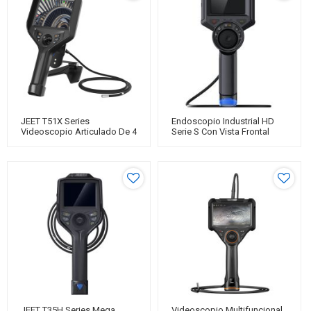
JEET T51X Series
Endoscopio Industrial HD
Videoscopio Articulado De 4
Serie S Con Vista Frontal
Vías De 2,2 Mm,
JEET De 4 Mm
Videoscopio Con Joystick,
Cámara De Inspección De
Tuberías, Boroscopio De
Inspección Visual Remota
JEET T35H Series Mega
Videoscopio Multifuncional