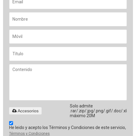
Solo admite
Accesorios
.rar/.zip/.jpg/.png/.gif/.doc/.xls/.pd
máximo 20M
He leido y acepto los Términos y Condiciones de este servicio,
Términos y Condiciones