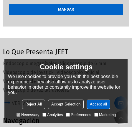
MANDAR
Lo Que Presenta JEET
Endoscopio megapíxeles
Videoscopio de 6 mm
Cookie settings
Videoscopio de joystick
Videoscopio policial
We use cookies to provide you with the best possible
Videoscopio de medición 3D
experience. They also allow us to analyze user
behavior in order to constantly improve the website for
Videoscopio de luz ultravioleta
you.
VER MÁS
Reject All
Accept Selection
Accept all
Necessary
Analytics
Preferences
Marketing
Navegación