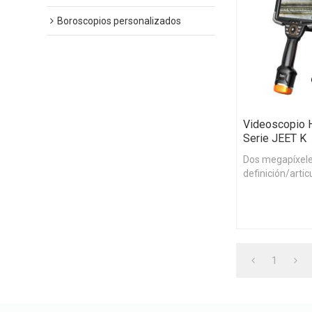
Boroscopios personalizados
Videoscopio 
Serie JEET K
Dos megapíxeles
definición/artic
motorizada súp
conveniente pa
lente.
1