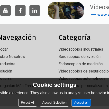
Videos
www.v
Navegación
Categoría
ogar
Videoscopios industriales
obre Nosotros
Boroscopios de aviación
roductos
Endoscopios de medición
olución
Videoscopios de seguridad po
oticias
Videoscopios automotrices
Cookie settings
reguntas Más Frecuentes
Boroscopios personalizados
ontáctenos
ible experience. They also allow us to analyze user behavior in
Reject All
Accept Selection
Accept all