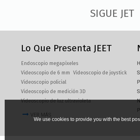
SIGUE JET
Lo Que Presenta JEET
Endoscopio megapíxeles
H
Videoscopio de 6 mm
Videoscopio de joystick
S
Videoscopio policial
P
Videoscopio de medición 3D
S
Videoscopio de luz ultravioleta
N
P
VER MÁS
C
We use cookies to provide you with the best poss