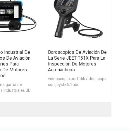
o Industrial De
Boroscopios De Aviación De
os De Aviación
La Serie JEET T51X Para La
ries Para
Inspección De Motores
n De Motores
Aeronáuticos
cos
videoscopio portátil/videoscopio
 una gama de
con joystick/tubo
s industriales 3D
intercambiable/calidad de
es portátiles de
imagen HD/