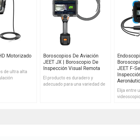
HD Motorizado
Boroscopios De Aviación
Endoscopi
JEET JX | Boroscopio De
Boroscopi
Inspección Visual Remota
JEET F-Se
 de ultra alta
Inspecció
ulación
El producto es duradero y
Aeronáuti
er sensible/muy
adecuado para una variedad de
ra reemplazar la
escenarios de aplicación.
Elija entre
videoscopio
para imágen
JEET.