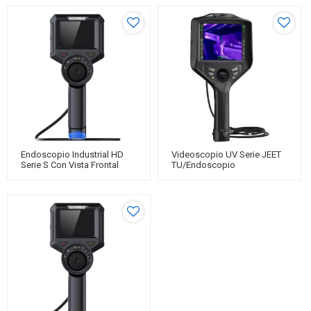
Endoscopio Industrial HD
Videoscopio UV Serie JEET
Serie S Con Vista Frontal
TU/endoscopio
JEET De 4 Mm
Industrial/videoscopio Con
Joystick