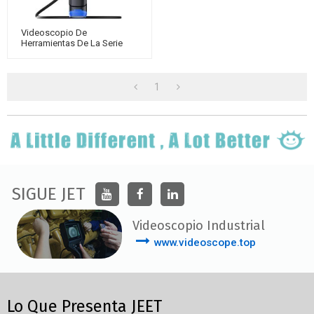
Videoscopio De
Herramientas De La Serie
JEET S, Endoscopio
Industrial Mega Pixles,
Control De Palanca De
Mando, Articulación De 360°
1
SIGUE JET
Videoscopio Industrial
www.videoscope.top
Lo Que Presenta JEET