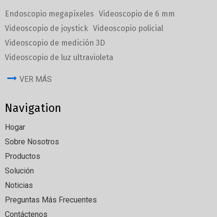
Endoscopio megapíxeles
Videoscopio de 6 mm
Videoscopio de joystick
Videoscopio policial
Videoscopio de medición 3D
Videoscopio de luz ultravioleta
VER MÁS
Navigation
Hogar
Sobre Nosotros
Productos
Solución
Noticias
Preguntas Más Frecuentes
Contáctenos