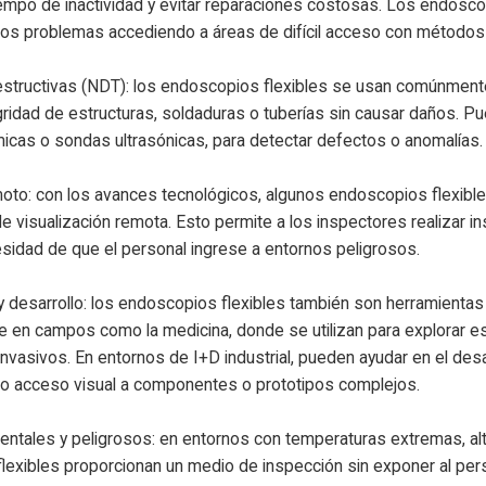
iempo de inactividad y evitar reparaciones costosas. Los endoscop
 los problemas accediendo a áreas de difícil acceso con métodos
structivas (NDT): los endoscopios flexibles se usan comúnmente
egridad de estructuras, soldaduras o tuberías sin causar daños.
icas o sondas ultrasónicas, para detectar defectos o anomalías.
oto: con los avances tecnológicos, algunos endoscopios flexible
 visualización remota. Esto permite a los inspectores realizar i
sidad de que el personal ingrese a entornos peligrosos.
y desarrollo: los endoscopios flexibles también son herramientas 
e en campos como la medicina, donde se utilizan para explorar es
nvasivos. En entornos de I+D industrial, pueden ayudar en el de
o acceso visual a componentes o prototipos complejos.
ntales y peligrosos: en entornos con temperaturas extremas, alt
lexibles proporcionan un medio de inspección sin exponer al per