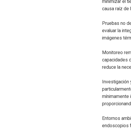
minimizar el t
causa raíz de
Pruebas no de
evaluar la int
imágenes térm
Monitoreo rem
capacidades de
reduce la nece
Investigación 
particularment
mínimamente i
proporcionand
Entornos ambie
endoscopios f