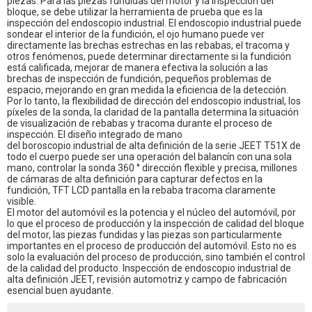
piezas. Para las piezas fundidas del motor y la inspección del
bloque, se debe utilizar la herramienta de prueba que es la
inspección del endoscopio industrial. El endoscopio industrial puede
sondear el interior de la fundición, el ojo humano puede ver
directamente las brechas estrechas en las rebabas, el tracoma y
otros fenómenos, puede determinar directamente si la fundición
está calificada, mejorar de manera efectiva la solución a las
brechas de inspección de fundición, pequeños problemas de
espacio, mejorando en gran medida la eficiencia de la detección.
Por lo tanto, la flexibilidad de dirección del endoscopio industrial, los
píxeles de la sonda, la claridad de la pantalla determina la situación
de visualización de rebabas y tracoma durante el proceso de
inspección. El diseño integrado de mano
del boroscopio industrial de alta definición de la serie JEET T51X
de
todo el cuerpo puede ser una operación del balancín con una sola
mano, controlar la sonda 360 ° dirección flexible y precisa, millones
de cámaras de alta definición para capturar defectos en la
fundición, TFT LCD pantalla en la rebaba tracoma claramente
visible.
El motor del automóvil es la potencia y el núcleo del automóvil, por
lo que el proceso de producción y la inspección de calidad del bloque
del motor, las piezas fundidas y las piezas son particularmente
importantes en el proceso de producción del automóvil. Esto no es
solo la evaluación del proceso de producción, sino también el control
de la calidad del producto. Inspección de endoscopio industrial de
alta definición JEET, revisión automotriz y campo de fabricación
esencial buen ayudante.