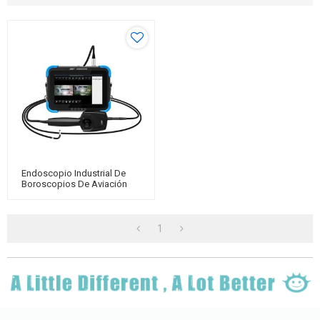
Endoscopio Industrial De
Boroscopios De Aviación
JEET F-Series Para
Inspección De Motores
Aeronáuticos
1