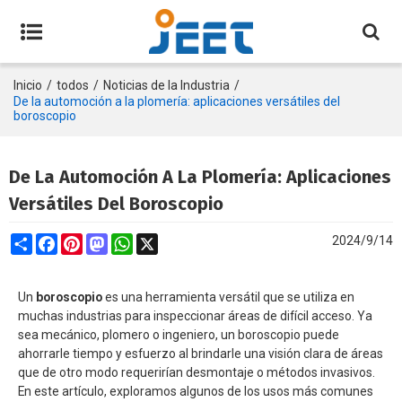
Inicio
/
todos
/
Noticias de la Industria
/
De la automoción a la plomería: aplicaciones versátiles del
boroscopio
De La Automoción A La Plomería: Aplicaciones
Versátiles Del Boroscopio
Share
Facebook
Pinterest
Mastodon
WhatsApp
X
2024/9/14
Un
boroscopio
es una herramienta versátil que se utiliza en
muchas industrias para inspeccionar áreas de difícil acceso. Ya
sea mecánico, plomero o ingeniero, un boroscopio puede
ahorrarle tiempo y esfuerzo al brindarle una visión clara de áreas
que de otro modo requerirían desmontaje o métodos invasivos.
En este artículo, exploramos algunos de los usos más comunes