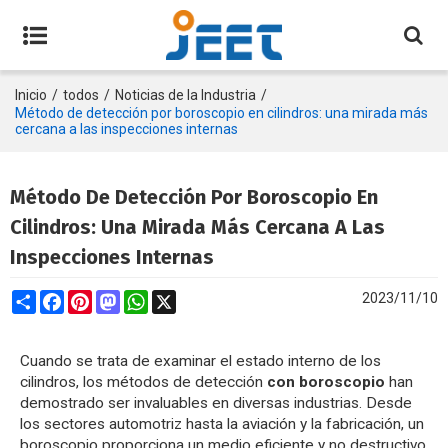
Inicio
/
todos
/
Noticias de la Industria
/
Método de detección por boroscopio en cilindros: una mirada más
cercana a las inspecciones internas
Método De Detección Por Boroscopio En
Cilindros: Una Mirada Más Cercana A Las
Inspecciones Internas
Share
Facebook
Pinterest
Mastodon
WhatsApp
X
2023/11/10
Cuando se trata de examinar el estado interno de los
cilindros, los métodos de detección
con boroscopio
han
demostrado ser invaluables en diversas industrias. Desde
los sectores automotriz hasta la aviación y la fabricación, un
boroscopio proporciona un medio eficiente y no destructivo