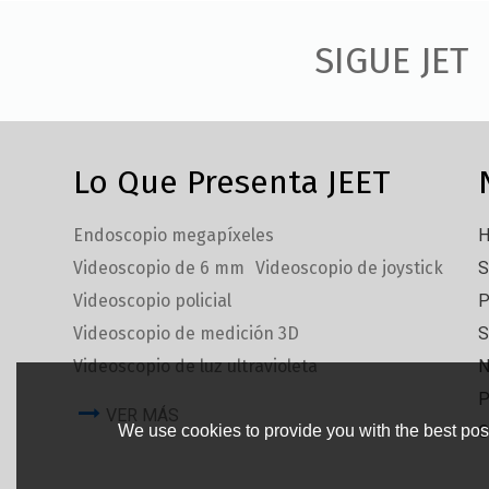
SIGUE JET
Lo Que Presenta JEET
Endoscopio megapíxeles
H
Videoscopio de 6 mm
Videoscopio de joystick
S
Videoscopio policial
P
Videoscopio de medición 3D
S
Videoscopio de luz ultravioleta
N
P
VER MÁS
We use cookies to provide you with the best poss
C