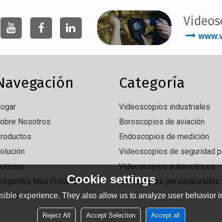
Videos
www.v
Navegación
Categoría
ogar
Videoscopios industriales
obre Nosotros
Boroscopios de aviación
roductos
Endoscopios de medición
olución
Videoscopios de seguridad po
oticias
Videoscopios automotrices
Cookie settings
reguntas Más Frecuentes
Boroscopios personalizados
ible experience. They also allow us to analyze user behavior in
ontáctenos
Reject All
Accept Selection
Accept all