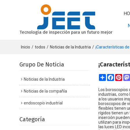
HO
Tecnología de inspección para un futuro mejor
Inicio
/
todos
/
Noticias de la Industria
/
¡Características de
Grupo De Noticia
¡Caracterís
Share
Faceboo
Pint
Noticias de la Industria
Los boroscopios d
Noticias de la compañía
industrias, como 
a los usuarios in
endoscopio industrial
boroscopios de vi
flexibles tienen 
rígidos tienen un
inserción pueden 
Categoría
utilizan para ins
las luces LED inc