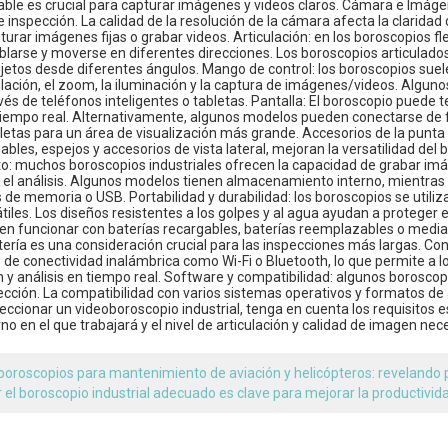
table es crucial para capturar imágenes y videos claros. Cámara e Imág
e inspección. La calidad de la resolución de la cámara afecta la clarid
urar imágenes fijas o grabar videos. Articulación: en los boroscopios flex
blarse y moverse en diferentes direcciones. Los boroscopios articulado
jetos desde diferentes ángulos. Mango de control: los boroscopios suel
culación, el zoom, la iluminación y la captura de imágenes/videos. Alg
vés de teléfonos inteligentes o tabletas. Pantalla: El boroscopio puede 
 tiempo real. Alternativamente, algunos modelos pueden conectarse de 
bletas para un área de visualización más grande. Accesorios de la punta
ables, espejos y accesorios de vista lateral, mejoran la versatilidad del 
: muchos boroscopios industriales ofrecen la capacidad de grabar imáge
el análisis. Algunos modelos tienen almacenamiento interno, mientra
s de memoria o USB. Portabilidad y durabilidad: los boroscopios se utili
tiles. Los diseños resistentes a los golpes y al agua ayudan a proteger
den funcionar con baterías recargables, baterías reemplazables o media
tería es una consideración crucial para las inspecciones más largas. C
de conectividad inalámbrica como Wi-Fi o Bluetooth, lo que permite a lo
 y análisis en tiempo real. Software y compatibilidad: algunos borosco
ección. La compatibilidad con varios sistemas operativos y formatos de 
eccionar un videoboroscopio industrial, tenga en cuenta los requisitos e
rno en el que trabajará y el nivel de articulación y calidad de imagen nec
boroscopios para mantenimiento de aviación y helicópteros: revelando
r el boroscopio industrial adecuado es clave para mejorar la productivida