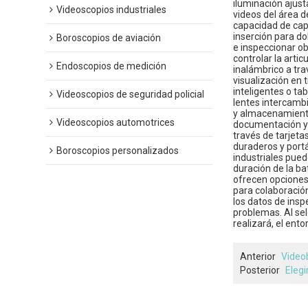
iluminación ajus
Videoscopios industriales
videos del área d
capacidad de capt
inserción para do
Boroscopios de aviación
e inspeccionar ob
controlar la arti
Endoscopios de medición
inalámbrico a tra
visualización en
inteligentes o ta
Videoscopios de seguridad policial
lentes intercambi
y almacenamiento
Videoscopios automotrices
documentación y 
través de tarjeta
duraderos y portá
Boroscopios personalizados
industriales pue
duración de la ba
ofrecen opciones 
para colaboración
los datos de insp
problemas. Al sel
realizará, el ento
Anterior
Video
Posterior
Elegi