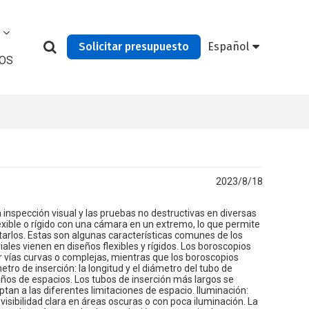
Solicitar presupuesto
Español
OS
2023/8/18
 inspección visual y las pruebas no destructivas en diversas
lexible o rígido con una cámara en un extremo, lo que permite
tarlos. Estas son algunas características comunes de los
iales vienen en diseños flexibles y rígidos. Los boroscopios
ar vías curvas o complejas, mientras que los boroscopios
etro de inserción: la longitud y el diámetro del tubo de
años de espacios. Los tubos de inserción más largos se
an a las diferentes limitaciones de espacio. Iluminación:
 visibilidad clara en áreas oscuras o con poca iluminación. La