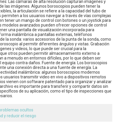
enes: Las cámaras de alta resolución capturan imágenes y
ad de las imágenes. Algunos boroscopios pueden tener la
ibles, la articulación se refiere a la capacidad del tubo de
s permiten a los usuarios navegar a través de vías complejas
en tener un mango de control con botones o un joystick para
unos modelos avanzados pueden ofrecer opciones de control
tener una pantalla de visualización incorporada para
forma inalámbrica a pantallas externas, teléfonos
 de la sonda: varios accesorios de la punta de la sonda, como
boroscopio al permitir diferentes ángulos y vistas. Grabación
nes y videos, lo que puede ser crucial para la
s que otros pueden permitir almacenamiento externo a
zan a menudo en entornos difíciles, por lo que deben ser
 el equipo contra daños. Fuente de energía: Los boroscopios
nte una conexión directa a una fuente de energía. La
onectividad inalámbrica: algunos boroscopios modernos
s usuarios transmitir video en vivo a dispositivos remotos
pios vienen con software patentado para organizar y analizar
archivo es importante para transferir y compartir datos sin
specíficos de su aplicación, como el tipo de inspecciones que
esarios.
 problemas ocultos
d y reducir el riesgo