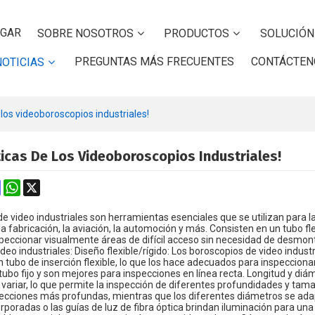
GAR
SOBRE NOSOTROS
PRODUCTOS
SOLUCIÓN
PREGUNTAS MÁS FRECUENTES
CONTÁCTEN
NOTICIAS
 los videoboroscopios industriales!
ticas De Los Videoboroscopios Industriales!
k
erest
Mastodon
WhatsApp
X
e video industriales son herramientas esenciales que se utilizan para la
la fabricación, la aviación, la automoción y más. Consisten en un tubo f
speccionar visualmente áreas de difícil acceso sin necesidad de desmon
deo industriales: Diseño flexible/rígido: Los boroscopios de video industr
un tubo de inserción flexible, lo que los hace adecuados para inspeccion
 tubo fijo y son mejores para inspecciones en línea recta. Longitud y diám
variar, lo que permite la inspección de diferentes profundidades y tam
pecciones más profundas, mientras que los diferentes diámetros se adapt
orporadas o las guías de luz de fibra óptica brindan iluminación para una