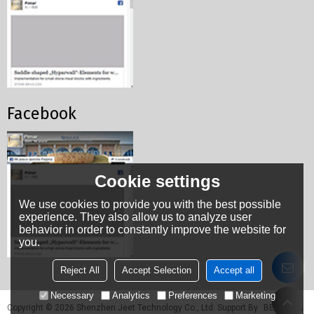
Facebook
Cookie settings
We use cookies to provide you with the best possible
experience. They also allow us to analyze user
behavior in order to constantly improve the website for
you.
Reject All
Accept Selection
Accept all
Necessary
Analytics
Preferences
Marketing
Copyright © 2026
Shenzhen Jeet Technology Co., Ltd.
Support By
BEE Cloud