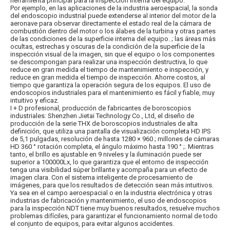
herramienta principal para la inspección interna del equipo.
Por ejemplo, en las aplicaciones de la industria aeroespacial, la sonda
del endoscopio industrial puede extenderse al interior del motor de la
aeronave para observar directamente el estado real de la cámara de
combustión dentro del motor o los álabes de la turbina y otras partes
de las condiciones de la superficie interna del equipo. ; las áreas más
ocultas, estrechas y oscuras de la condición de la superficie de la
inspección visual de la imagen, sin que el equipo o los componentes
se descompongan para realizar una inspección destructiva, lo que
reduce en gran medida el tiempo de mantenimiento e inspección, y
reduce en gran medida el tiempo de inspección. Ahorre costos, al
tiempo que garantiza la operación segura de los equipos. El uso de
endoscopios industriales para el mantenimiento es fácil y fiable, muy
intuitivo y eficaz.
I + D profesional, producción de fabricantes de boroscopios
industriales: Shenzhen Jietai Technology Co., Ltd, el diseño de
producción de la serie THX de boroscopios industriales de alta
definición, que utiliza una pantalla de visualización completa HD IPS
de 5,1 pulgadas, resolución de hasta 1280 × 960 ; millones de cámaras
HD 360 ° rotación completa, el ángulo máximo hasta 190 ° ;. Mientras
tanto, el brillo es ajustable en 9 niveles y la iluminación puede ser
superior a 100000Lx, lo que garantiza que el entorno de inspección
tenga una visibilidad súper brillante y acompaña para un efecto de
imagen clara. Con el sistema inteligente de procesamiento de
imágenes, para que los resultados de detección sean más intuitivos.
Ya sea en el campo aeroespacial o en la industria electrónica y otras
industrias de fabricación y mantenimiento, el uso de endoscopios
para la inspección NDT tiene muy buenos resultados, resuelve muchos
problemas difíciles, para garantizar el funcionamiento normal de todo
el conjunto de equipos, para evitar algunos accidentes.