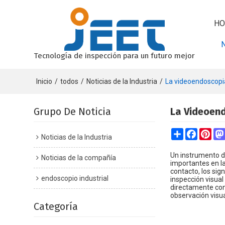
HO
Tecnología de inspección para un futuro mejor
Inicio
/
todos
/
Noticias de la Industria
/
La videoendoscopia
Grupo De Noticia
La Videoen
Share
Faceboo
Pint
Noticias de la Industria
Un instrumento d
Noticias de la compañía
importantes en la
contacto, los sig
endoscopio industrial
inspección visual 
directamente con
observación visua
Categoría