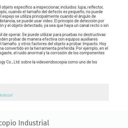
jeto específico a inspeccionar, incluidos: lupa, reflector,
emplo, cuando el tamaño del defecto es pequeño, no puede
l espejo se utiliza principalmente cuando el ángulo de
istancia, se puede usar video. El principio de detección por
ón y el objeto detectado, ya sea que haya un canal recto o sin
cil de operar. Se puede utilizar para pruebas no destructivas
eden probar de manera efectiva con equipos auxiliares
l tamaño. y otros factores del objeto a probar. Impacto. Hoy
a convertido en la herramienta preferida. Por ejemplo, en el
sgaste, el ruido anormal y la corrosión de los componentes
gy Co., Ltd. sobre la videoendoscopia como uno de los
áuticos!
copio Industrial