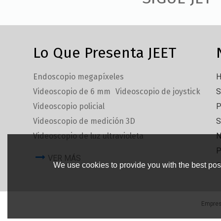
Lo Que Presenta JEET
Endoscopio megapíxeles
H
Videoscopio de 6 mm
Videoscopio de joystick
S
Videoscopio policial
P
Videoscopio de medición 3D
S
Videoscopio de luz ultravioleta
N
P
VER MÁS
We use cookies to provide you with the best poss
C
Empre