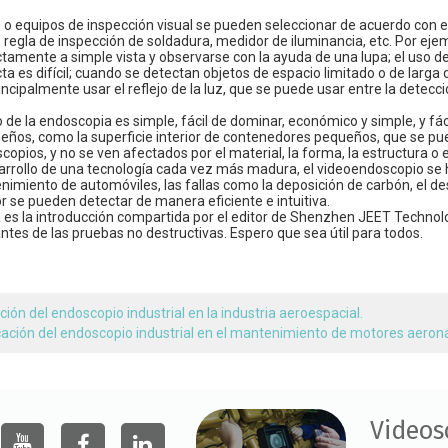
o equipos de inspección visual se pueden seleccionar de acuerdo con el ob
 regla de inspección de soldadura, medidor de iluminancia, etc. Por ej
tamente a simple vista y observarse con la ayuda de una lupa; el uso de
ta es difícil; cuando se detectan objetos de espacio limitado o de larga d
ncipalmente usar el reflejo de la luz, que se puede usar entre la detecci
so de la endoscopia es simple, fácil de dominar, económico y simple, y fá
eños, como la superficie interior de contenedores pequeños, que se pu
pios, y no se ven afectados por el material, la forma, la estructura o e
sarrollo de una tecnología cada vez más madura, el videoendoscopio se h
imiento de automóviles, las fallas como la deposición de carbón, el de
r se pueden detectar de manera eficiente e intuitiva.
 es la introducción compartida por el editor de Shenzhen JEET Technolo
tes de las pruebas no destructivas. Espero que sea útil para todos.
ción del endoscopio industrial en la industria aeroespacial.
cación del endoscopio industrial en el mantenimiento de motores aeron
Videos