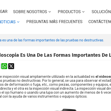
GAR
SOBRE NOSOTROS
PRODUCTOS
SOLUCIÓN
PREGUNTAS MÁS FRECUENTES
CONTÁCTEN
NOTICIAS
 es una de las formas importantes de las pruebas no destructivas.
doscopia Es Una De Las Formas Importantes De L
k
erest
Mastodon
WhatsApp
X
e inspección visual ampliamente utilizado en la actualidad es
el video
s pruebas no destructivas. Por lo general, se usa para observar el estado 
nos de deformación o fuga, etc., como piezas, componentes y equipos, e
directa y el otra es la inspección visual indirecta. La inspección visual d
 el ojo humano o usando una lupa con un aumento de menos de 6 veces. 
l con la ayuda de varios instrumentos o equipos ópticos.