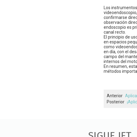
Los instrumentos 
videoendoscopio,
confirmarse direc
observación direc
endoscopio es pri
canal recto.
El principio de u
en espacios pequ
como videoendosco
en día, con el de
campo del manten
internos del moto
En resumen, esta
métodos importan
Anterior
Aplica
Posterior
¡Apli
SIGUE JET