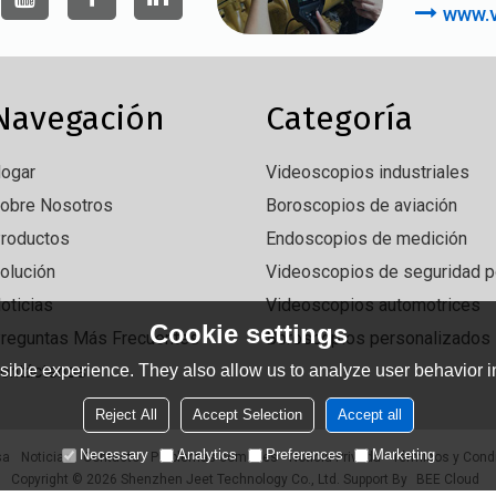
www.v
Navegación
Categoría
ogar
Videoscopios industriales
obre Nosotros
Boroscopios de aviación
roductos
Endoscopios de medición
olución
Videoscopios de seguridad po
oticias
Videoscopios automotrices
Cookie settings
reguntas Más Frecuentes
Boroscopios personalizados
ible experience. They also allow us to analyze user behavior in
ontáctenos
Reject All
Accept Selection
Accept all
Necessary
Analytics
Preferences
Marketing
sa
Noticias
Contacto
Problemas comunes
Noticia Privada
Términos y Cond
Copyright © 2026
Shenzhen Jeet Technology Co., Ltd.
Support By
BEE Cloud