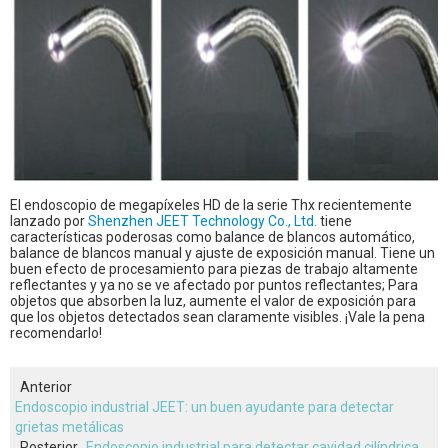
El endoscopio de megapíxeles HD de la serie Thx recientemente
lanzado por
Shenzhen JEET Technology Co., Ltd.
tiene
características poderosas como balance de blancos automático,
balance de blancos manual y ajuste de exposición manual. Tiene un
buen efecto de procesamiento para piezas de trabajo altamente
reflectantes y ya no se ve afectado por puntos reflectantes; Para
objetos que absorben la luz, aumente el valor de exposición para
que los objetos detectados sean claramente visibles. ¡Vale la pena
recomendarlo!
Anterior
Endoscopio industrial JEET: un buen ayudante para detectar
grietas metálicas
Posterior
Endoscopio industrial para detectar cavidad cilíndrica