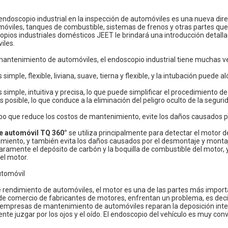
 endoscopio industrial en la inspección de automóviles es una nueva dir
óviles, tanques de combustible, sistemas de frenos y otras partes que 
pios industriales domésticos
JEET
le brindará una introducción detalla
iles.
mantenimiento de automóviles, el endoscopio industrial tiene muchas v
 simple, flexible, liviana, suave, tierna y flexible, y la intubación puede 
s simple, intuitiva y precisa, lo que puede simplificar el procedimiento 
s posible, lo que conduce a la eliminación del peligro oculto de la segur
po que reduce los costos de mantenimiento, evite los daños causados p
e automóvil TQ 360°
se utiliza principalmente para detectar el motor d
miento, y también evita los daños causados por el desmontaje y montaje
laramente el depósito de carbón y la boquilla de combustible del motor,
el motor.
utomóvil
 rendimiento de automóviles, el motor es una de las partes más importa
 comercio de fabricantes de motores, enfrentan un problema, es decir, 
as empresas de mantenimiento de automóviles reparan la deposición int
iente juzgar por los ojos y el oído. El endoscopio del vehículo es muy co