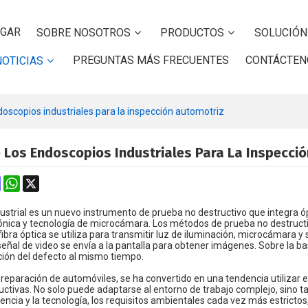
GAR
SOBRE NOSOTROS
PRODUCTOS
SOLUCIÓN
PREGUNTAS MÁS FRECUENTES
CONTÁCTEN
NOTICIAS
doscopios industriales para la inspección automotriz
 Los Endoscopios Industriales Para La Inspecci
k
erest
Mastodon
WhatsApp
X
ustrial es un nuevo instrumento de prueba no destructivo que integra óp
rónica y tecnología de microcámara. Los métodos de prueba no destructi
fibra óptica se utiliza para transmitir luz de iluminación, microcámara 
 señal de video se envía a la pantalla para obtener imágenes. Sobre la
ción del defecto al mismo tiempo.
e reparación de automóviles, se ha convertido en una tendencia utilizar
ctivas. No solo puede adaptarse al entorno de trabajo complejo, sino ta
ciencia y la tecnología, los requisitos ambientales cada vez más estricto