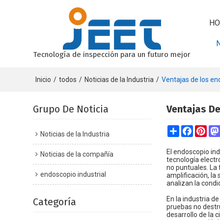
HO
Tecnología de inspección para un futuro mejor
Inicio
/
todos
/
Noticias de la Industria
/
Ventajas de los en
Grupo De Noticia
Ventajas De
Share
Faceboo
Pint
Noticias de la Industria
El endoscopio ind
Noticias de la compañía
tecnología elect
no puntuales. La 
endoscopio industrial
amplificación, la
analizan la condi
En la industria d
Categoría
pruebas no destru
desarrollo de la 