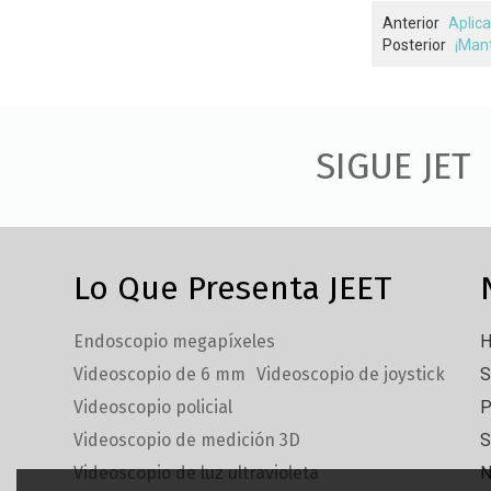
Anterior
Aplica
Posterior
¡Mant
SIGUE JET
Lo Que Presenta JEET
Endoscopio megapíxeles
H
Videoscopio de 6 mm
Videoscopio de joystick
S
Videoscopio policial
P
Videoscopio de medición 3D
S
Videoscopio de luz ultravioleta
N