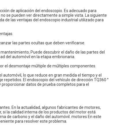
ección de aplicación del endoscopio. Es adecuado para
no se pueden ver directamente a simple vista. La siguiente
da de las ventajas del endoscopio industrial utilizado para
entajas.
alcanzar las partes ocultas que deben verificarse.
de mantenimiento; Puede descubrir el daño de las partes del
idad del automóvil en la etapa embrionaria.
or el desmontaje múltiple de múltiples componentes.
el automóvil, lo que reduce en gran medida el tiempo y el
 repetidos. El endoscopio del vehículo de dirección TQ360 °
 y proporcionar datos de prueba completos para el
ntes. En la actualidad, algunos fabricantes de motores,
si la calidad interna de los productos del motor está
erna de carbono y el daño del automóvil. motores En este
nveniente para resolver este problema.