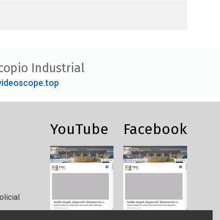
copio Industrial
ideoscope.top
YouTube
Facebook
licial