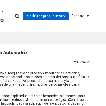
Solicitar presupuesto
Español
OS
ón Automotriz
2021/6/25
tica, maquinaria de precisión, maquinaria electrónica,
vos tradicionales no pueden detectar defectos superficiales
y señal de video. Después del procesamiento y la
 base de una imagen clara, muchas personas observan y
 el endoscopio industrial como herramienta de prueba para
mbién contribuir al mantenimiento ecológico. ¡Con el rápido
s, la popularidad y la aplicación de la endoscopia, debemos