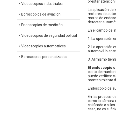
prestar atención!
Videoscopios industriales
La aplicación del
motores de autom
Boroscopios de aviación
marca de endosco
detectar automóv
Endoscopios de medición
En el campo del 
Videoscopios de seguridad policial
1. La operación es
Videoscopios automotrices
2. La operación e
automóvil lo ante
Boroscopios personalizados
3. Al mismo tiem
El endoscopio d
costo de manteni
puede verificar c
mantenimiento d
Endoscopio de a
En las pruebas de
como la cámara de
calificada o si l
caso, no es sufic