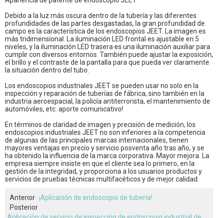
Apariencia de patente de endoscopio JEET
Debido a la luz más oscura dentro de la tubería y las diferentes
profundidades de las partes desgastadas, la gran profundidad de
campo es la característica de los endoscopios JEET. La imagen es
más tridimensional. La iluminación LED frontal es ajustable en 5
niveles, y la iluminación LED trasera es una iluminación auxiliar para
cumplir con diversos entornos. También puede ajustar la exposición,
el brillo y el contraste de la pantalla para que pueda ver claramente
la situación dentro del tubo.
Los endoscopios industriales JEET se pueden usar no solo en la
inspección y reparación de tuberías de fábrica, sino también en la
industria aeroespacial, la policía antiterrorista, el mantenimiento de
automóviles, etc. aporte comunicativo!
En términos de claridad de imagen y precisión de medición, los
endoscopios industriales JEET no son inferiores a la competencia
de algunas de las principales marcas internacionales, tienen
mayores ventajas en precio y servicio posventa año tras año, y se
ha obtenido la influencia de la marca corporativa. Mayor mejora. La
empresa siempre insiste en que el cliente sea lo primero, en la
gestión de la integridad, y proporciona a los usuarios productos y
servicios de pruebas técnicas multifacéticos y de mejor calidad.
Anterior
¡Aplicación de endoscopio de tubería!
Posterior
Aplicación de servicio de inspección de endoscopio industrial de