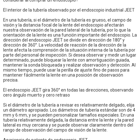
considerar al comprar un endoscopio?
El interior de la tubería observado por el endoscopio industrial JEET
En una tubería, si el diámetro de la tubería es grueso, el campo de
visión y la distancia focal de la lente del endoscopio afectarán
nuestra observación de la pared lateral de la tubería, por lo que la
orientación de la lente es una función importante del endoscopio. La
dirección del endoscopio JEET se divide en dirección de 180° y
dirección de 360°. La velocidad de reacción de la dirección de la
lente afecta la comprensión de la situación interna de la tubería por
parte del personal de inspección. Si desea observar y medir un lugar
determinado, puede bloquear la lente con amortiguación guiada,
mantener la sonda bloqueada y realizar observación y detección. Al
mismo tiempo, puede usar la perilla de ajuste fino de pasos para
mantener fácilmente la lente en una posición de observación
precisa.
El endoscopio JEET gira 360° en todas las direcciones, observando
cero ángulo muerto y cero retraso
Si el diámetro de la tubería a revisar es relativamente delgado, elija
un diámetro apropiado. Los diámetros de tubería estándar son de 4
mm y 6 mm, y se pueden personalizar tamaños especiales. En una
tubería relativamente delgada, la distancia entre la lente y la pared
lateral es muy cercana y se puede observar claramente dentro del
rango de observación del campo de visión de la lente.