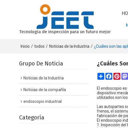
HO
Tecnología de inspección para un futuro mejor
Inicio
/
todos
/
Noticias de la Industria
/
¿Cuáles son las ap
Grupo De Noticia
¿Cuáles Son
Share
Faceboo
Pint
Noticias de la Industria
El endoscopio es 
Noticias de la compañía
dispositivo mecán
utilizados son lo
endoscopio industrial
Las autopartes so
frenos, el sistem
fabricación de pi
Categoría
El endoscopio in
1. Inspección del