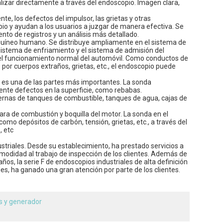
ualizar directamente a través del endoscopio. Imagen clara,
te, los defectos del impulsor, las grietas y otras
pio y ayudan a los usuarios a juzgar de manera efectiva. Se
to de registros y un análisis más detallado.
nguíneo humano. Se distribuye ampliamente en el sistema de
 sistema de enfriamiento y el sistema de admisión del
sí el funcionamiento normal del automóvil. Como conductos de
 por cuerpos extraños, grietas, etc., el endoscopio puede
or, es una de las partes más importantes. La sonda
mente defectos en la superficie, como rebabas.
internas de tanques de combustible, tanques de agua, cajas de
ara de combustión y boquilla del motor. La sonda en el
omo depósitos de carbón, tensión, grietas, etc., a través del
, etc
triales. Desde su establecimiento, ha prestado servicios a
modidad al trabajo de inspección de los clientes. Además de
s, la serie F de endoscopios industriales de alta definición
es, ha ganado una gran atención por parte de los clientes.
as y generador