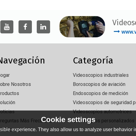
Videos
www.v
Navegación
Categoría
ogar
Videoscopios industriales
obre Nosotros
Boroscopios de aviación
roductos
Endoscopios de medición
olución
Videoscopios de seguridad po
oticias
Videoscopios automotrices
Cookie settings
reguntas Más Frecuentes
Boroscopios personalizados
ible experience. They also allow us to analyze user behavior in
ontáctenos