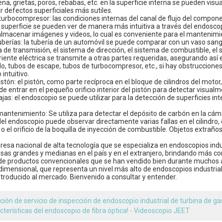
ena, grietas, poros, rebabas, etc. en la superficie interna se pueden vis
 defectos superficiales más sutiles.
 turbocompresor: las condiciones internas del canal de flujo del componen
 superficie se pueden ver de manera más intuitiva a través del endosco
lmacenar imágenes y videos, lo cual es conveniente para el mantenimien
tuberías: la tubería de un automóvil se puede comparar con un vaso sa
a de transmisión, el sistema de dirección, el sistema de combustible, el
riente eléctrica se transmite a otras partes requeridas, asegurando a
o, tubos de escape, tubos de turbocompresor, etc., si hay obstrucciones
 intuitivo.
istón: el pistón, como parte recíproca en el bloque de cilindros del mot
 entrar en el pequeño orificio interior del pistón para detectar visual
ajas: el endoscopio se puede utilizar para la detección de superficies 
mantenimiento: Se utiliza para detectar el depósito de carbón en la cám
el endoscopio puede observar directamente varias fallas en el cilindro, c
ía o el orificio de la boquilla de inyección de combustible. Objetos extraños
sa nacional de alta tecnología que se especializa en endoscopios indus
sas grandes y medianas en el país y en el extranjero, brindando más co
 de productos convencionales que se han vendido bien durante muchos año
dimensional, que representa un nivel más alto de endoscopios industrial
troducido al mercado. Bienvenido a consultar y entender.
ción de servicio de inspección de endoscopio industrial de turbina de g
cterísticas del endoscopio de fibra óptica! - Videoscopio JEET