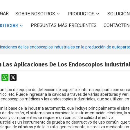
GAR
SOBRE NOSOTROS
PRODUCTOS
SOLUCIÓN
PREGUNTAS MÁS FRECUENTES
CONTÁCTEN
NOTICIAS
licaciones de los endoscopios industriales en la producción de autopart
 Las Aplicaciones De Los Endoscopios Industria
k
erest
Mastodon
WhatsApp
X
un tipo de equipo de detección de superficie interna equipado con senso
ico, etc. Puede ingresar a la cavidad a través de varias aberturas y ver 
s endoscopios médicos y los endoscopios industriales, que se utilizan e
n la base de la industria automotriz, que incluye principalmente el sist
a de dirección, el sistema para caminar, la instrumentación eléctrica, la
ezas y componentes se requiere un control de calidad efectivo.
dustrial es un instrumento de prueba no destructivo de uso común, que
 bloque de cilindros y de la culata: generalmente, se realiza mediante 