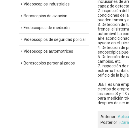
inclusiones de ar
Videoscopios industriales
capaz de detectar
2. Inspección del
condiciones de la
Boroscopios de aviación
pueden tomar y a
3. Detección de 
Endoscopios de medición
frenos, el sistem
automóvil. La cor
aire acondicionad
Videoscopios de seguridad policial
ayudar en el juicio
4. Detección de p
Videoscopios automotrices
endoscópica puede
5. Detección de c
cambios, etc.
Boroscopios personalizados
7. Inspección de 
extremo frontal d
orificio de la buj
JEET es una empre
cientos de empre
las series S y TX
para medición tri
después de ser in
Anterior
Aplica
Posterior
¡Cara