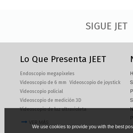
SIGUE JET
Lo Que Presenta JEET
Endoscopio megapíxeles
H
Videoscopio de 6 mm
Videoscopio de joystick
S
Videoscopio policial
P
Videoscopio de medición 3D
S
Videoscopio de luz ultravioleta
N
P
VER MÁS
We use cookies to provide you with the best poss
C