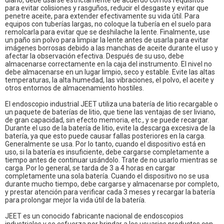
diario, debe usarse estrictamente de acuerdo con los requisitos
para evitar colisiones y rasguños, reducir el desgaste y evitar que
penetre aceite, para extender efectivamente su vida útil. Para
equipos con tuberías largas, no coloque la tubería en el suelo para
remolcarla para evitar que se deshilache la lente. Finalmente, use
un paño sin polvo para limpiar la lente antes de usarla para evitar
imágenes borrosas debido a las manchas de aceite durante el uso y
afectar la observación efectiva. Después de su uso, debe
almacenarse correctamente en la caja del instrumento. El nivel no
debe almacenarse en un lugar limpio, seco y estable. Evite las altas
temperaturas, la alta humedad, las vibraciones, el polvo, el aceite y
otros entornos de almacenamiento hostiles.
El endoscopio industrial JEET utiliza una batería de litio recargable o
un paquete de baterías de litio, que tiene las ventajas de ser liviano,
de gran capacidad, sin efecto memoria, etc., y se puede recargar.
Durante el uso de la batería de litio, evite la descarga excesiva de la
batería, ya que esto puede causar fallas posteriores en la carga.
Generalmente se usa. Por lo tanto, cuando el dispositivo está en
uso, si la batería es insuficiente, debe cargarse completamente a
tiempo antes de continuar usándolo. Trate de no usarlo mientras se
carga. Por lo general, se tarda de 3 a 4 horas en cargar
completamente una sola batería. Cuando el dispositivo no se usa
durante mucho tiempo, debe cargarse y almacenarse por completo,
y prestar atención para verificar cada 3 meses y recargar la batería
para prolongar mejor la vida útil de la batería.
JEET es un conocido fabricante nacional de endoscopios