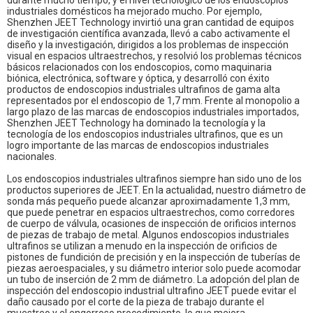
durante mucho tiempo, y el nivel tecnológico de los endoscopios
industriales domésticos ha mejorado mucho. Por ejemplo,
Shenzhen JEET Technology invirtió una gran cantidad de equipos
de investigación científica avanzada, llevó a cabo activamente el
diseño y la investigación, dirigidos a los problemas de inspección
visual en espacios ultraestrechos, y resolvió los problemas técnicos
básicos relacionados con los endoscopios, como maquinaria
biónica, electrónica, software y óptica, y desarrolló con éxito
productos de endoscopios industriales ultrafinos de gama alta
representados por el endoscopio de 1,7 mm. Frente al monopolio a
largo plazo de las marcas de endoscopios industriales importados,
Shenzhen JEET Technology ha dominado la tecnología y la
tecnología de
los endoscopios industriales
ultrafinos, que es un
logro importante de las marcas de endoscopios industriales
nacionales.
Los endoscopios industriales ultrafinos siempre han sido uno de los
productos superiores de JEET. En la actualidad, nuestro diámetro de
sonda más pequeño puede alcanzar aproximadamente 1,3 mm,
que puede penetrar en espacios ultraestrechos, como corredores
de cuerpo de válvula, ocasiones de inspección de orificios internos
de piezas de trabajo de metal. Algunos endoscopios industriales
ultrafinos se utilizan a menudo en la inspección de orificios de
pistones de fundición de precisión y en la inspección de tuberías de
piezas aeroespaciales, y su diámetro interior solo puede acomodar
un tubo de inserción de 2 mm de diámetro. La adopción del plan de
inspección del endoscopio industrial ultrafino JEET puede evitar el
daño causado por el corte de la pieza de trabajo durante el