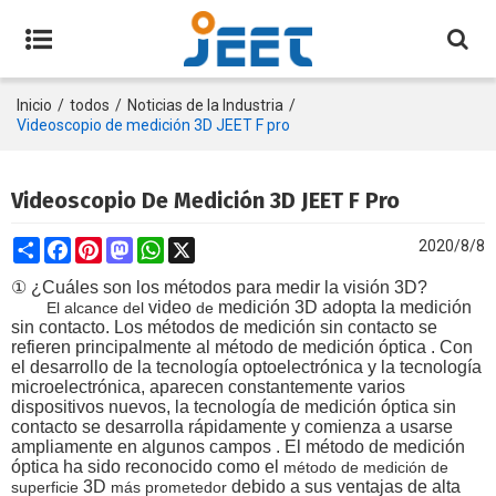
Inicio
/
todos
/
Noticias de la Industria
/
Videoscopio de medición 3D JEET F pro
Videoscopio De Medición 3D JEET F Pro
Share
Facebook
Pinterest
Mastodon
WhatsApp
X
2020/8/8
①
¿Cuáles son los métodos para medir la visión 3D?
video
medición
3D
adopta
la medición
El alcance del
de
sin contacto. Los métodos de medición sin contacto se
refieren principalmente al método de medición
óptica
.
Con
el desarrollo de la tecnología optoelectrónica y la tecnología
microelectrónica, aparecen constantemente varios
dispositivos nuevos, la tecnología de medición óptica sin
contacto se desarrolla rápidamente y comienza a usarse
ampliamente en algunos campos
.
El método de medición
óptica ha sido reconocido como el
método de medición de
3D
debido a sus ventajas de alta
superficie
más prometedor