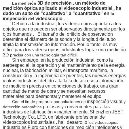
3D de
precisión
, un método de
La medición
medición óptica aplicado al videoscopio industrial
,
ha
dado un salto de "cualitativo" a "cuantitativo" en
la
inspección
videoscopio
.
del
Debido a
la industria
, los videoscopios
apuntan a los
objetos
que no pueden ser observados directamente por los
ojos humanos
.
El
tamaño del orificio de observación
determina el diámetro de la sonda y la longitud del
tubo
limita la transmisión de información.
Por lo tanto,
es muy
difícil para los videoscopios industriales
lograr
una
medición
3D
precisa con una tecnología tan difícil.
Sin embargo, en la producción industrial, como la
aeroespacial, la operación y el mantenimiento de la energía
nuclear, la fabricación militar, el transporte marítimo, la
construcción y la ingeniería de puentes, las nuevas energías
y otras industrias, debido a la falta de acceso a información
de medición precisa en condiciones de trabajo, una gran
cantidad de mano de obra y se necesitan recursos
materiales para desmontar y mantener el equipo.
inspección visual
Con el fin de proporcionar soluciones de
y
precisas y convenientes
para las
detección automática
industrias de fabricación y mantenimiento, Shenzhen
JEET
Technology Co., LTD, un fabricante profesional de
videoscopios industriales
,
ha
desarrolló
los videoscopios
industriales
F
pro
con funciones de medición inteligentes y