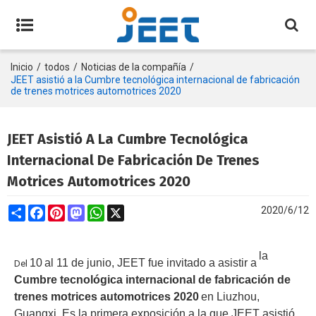
Inicio
/
todos
/
Noticias de la compañía
/
JEET asistió a la Cumbre tecnológica internacional de fabricación
de trenes motrices automotrices 2020
JEET Asistió A La Cumbre Tecnológica
Internacional De Fabricación De Trenes
Motrices Automotrices 2020
Share
Facebook
Pinterest
Mastodon
WhatsApp
X
2020/6/12
la
10
al 11 de junio, JEET fue invitado a asistir a
Del
Cumbre tecnológica internacional de fabricación de
trenes motrices automotrices 2020
en Liuzhou,
Guangxi. Es la primera exposición a la que JEET asistió